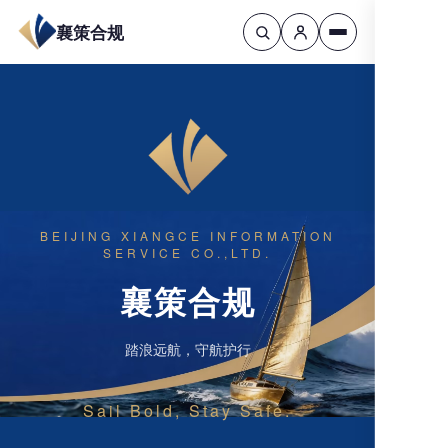
襄策合规
BEIJING XIANGCE INFORMATION
SERVICE CO.,LTD.
襄策合规
踏浪远航，守航护行
Sail Bold, Stay Safe.