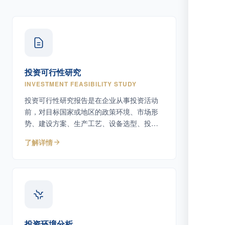
投资可行性研究
INVESTMENT FEASIBILITY STUDY
投资可行性研究报告是在企业从事投资活动
前，对目标国家或地区的政策环境、市场形
势、建设方案、生产工艺、设备选型、投资
估算及潜在风险等因素进行系统调研、分析
了解详情
与论证，评估项目可行性、经济效益和社会
效益，为决策者及主管机关提供专业依据。
投资环境分析