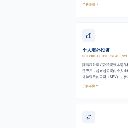
设备选型、投资估算及潜在风
了解详情
进行系统调研、分析与论证，
可行性、经济效益和社会效益
者及主管机关提供专业依据。
个人境外投资
INDIVIDUAL OVERSEAS INV
随着境外融资及跨境资本运作
泛应用，越来越多境内个人通
外特殊目的公司（SPV），参
融资及返程投资活动。
了解详情