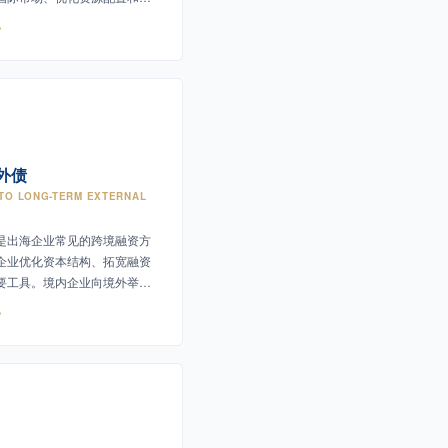
争力的重要方式。
外债
 TO LONG-TERM EXTERNAL
是出海企业常见的跨境融资方
企业优化资本结构、拓宽融资
要工具。境内企业向境外举借
及以上债务工具。