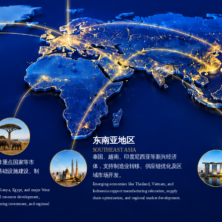
东南亚地区
SOUTHEAST ASIA
泰国、越南、印度尼西亚等新兴经济
非重点国家等市
体，支持制造业转移、供应链优化及区
基础设施建设、制
域市场开发。
。
Emerging economies like Thailand, Vietnam, and 
Kenya, Egypt, and major West 
Indonesia support manufacturing relocation, supply 
l resource development, 
chain optimization, and regional market development.
ring investment, and regional 