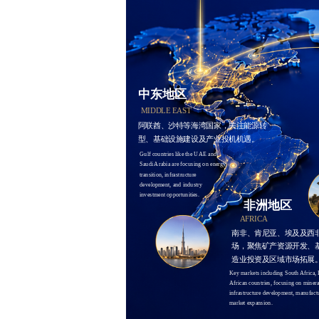
中东地区
MIDDLE EAST
阿联酋、沙特等海湾国家，关注能源转
型、基础设施建设及产业投机机遇。
Gulf countries like the UAE and 
Saudi Arabia are focusing on energy 
transition, infrastructure 
development, and industry 
investment opportunities.
非洲地区
AFRICA
南非、肯尼亚、埃及及西
场，聚焦矿产资源开发、
造业投资及区域市场拓展
Key markets including South Africa, 
African countries, focusing on minera
infrastructure development, manufactu
market expansion.