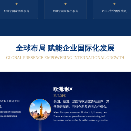
+
+
+
160个国家商事服务
190个国家秘书服务
200+专业团队成员
全球布局 赋能企业国际化发展
GLOBAL PRESENCE EMPOWERING INTERNATIONAL GROWTH
欧洲地区
EUROPE
持企业开展研发创
英国、德国、法国等欧洲主要经济体，聚
局。
焦先进制造、科技创新及跨境合作机会。
a support businesses 
Major European economies like the UK, Germany, and 
n, and industrial 
France are focusing on advanced manufacturing, tech 
innovation, and cross-border collaboration opportunities.