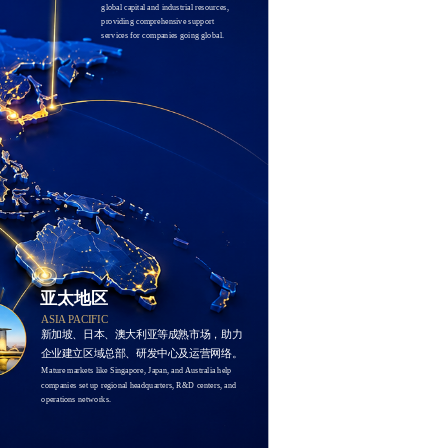
global capital and industrial resources, 
providing comprehensive support 
services for companies going global.
亚太地区
ASIA PACIFIC
新加坡、日本、澳大利亚等成熟市场，助力
企业建立区域总部、研发中心及运营网络。
Mature markets like Singapore, Japan, and Australia help 
companies set up regional headquarters, R&D centers, and 
operations networks.