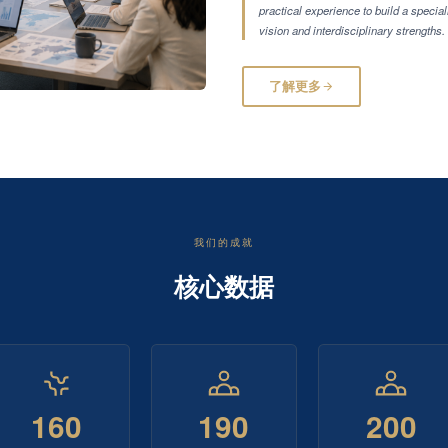
practical experience to build a special
vision and interdisciplinary strengths.
了解更多
我们的成就
核心数据
160
190
200