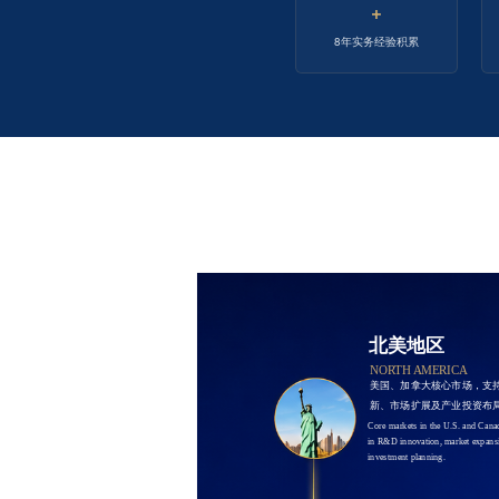
+
8年实务经验积累
北美地区
NORTH AMERICA
美国、加拿大核心市场，支
新、市场扩展及产业投资布
Core markets in the U.S. and Canad
in R&D innovation, market expansio
investment planning.