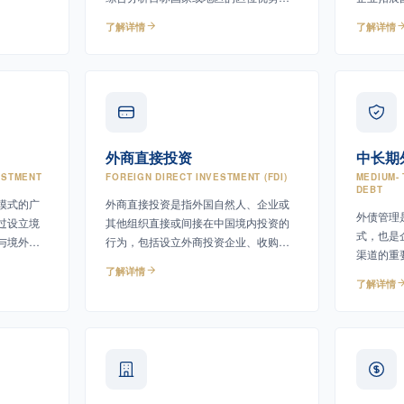
险等因素
市场潜力、自然资源条件、基础设施、
升全球竞
评估项目
了解详情
了解详情
人力资源以及政策环境等核心因素，帮
，为决策
助企业识别机遇与风险。
外商直接投资
中长期
ESTMENT
FOREIGN DIRECT INVESTMENT (FDI)
MEDIUM-
DEBT
模式的广
外商直接投资是指外国自然人、企业或
外债管理
过设立境
其他组织直接或间接在中国境内投资的
式，也是
与境外投
行为，包括设立外商投资企业、收购股
渠道的重
权或资产、增资扩股等多种形式。
了解详情
的一年期
了解详情