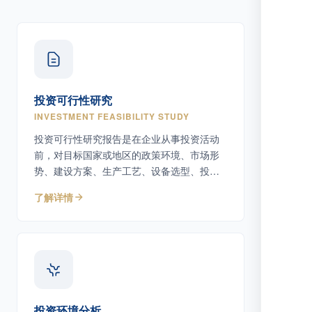
投资可行性研究
INVESTMENT FEASIBILITY STUDY
投资可行性研究报告是在企业从事投资活动
前，对目标国家或地区的政策环境、市场形
势、建设方案、生产工艺、设备选型、投资
估算及潜在风险等因素进行系统调研、分析
了解详情
与论证，评估项目可行性、经济效益和社会
效益，为决策者及主管机关提供专业依据。
投资环境分析