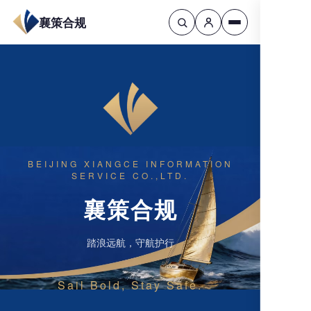
襄策合规
BEIJING XIANGCE INFORMATION
SERVICE CO.,LTD.
襄策合规
踏浪远航，守航护行
Sail Bold, Stay Safe.