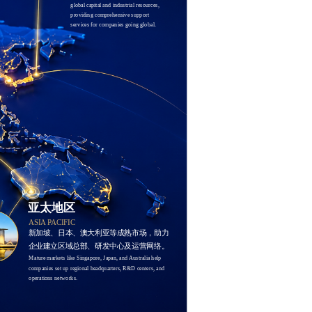
global capital and industrial resources, 
providing comprehensive support 
services for companies going global.
亚太地区
ASIA PACIFIC
新加坡、日本、澳大利亚等成熟市场，助力
企业建立区域总部、研发中心及运营网络。
Mature markets like Singapore, Japan, and Australia help 
companies set up regional headquarters, R&D centers, and 
operations networks.