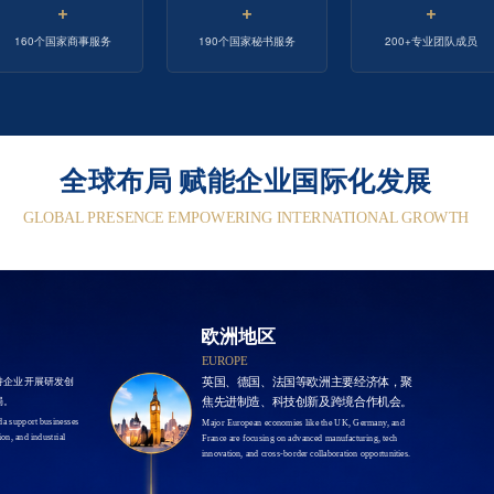
+
+
+
160个国家商事服务
190个国家秘书服务
200+专业团队成员
全球布局 赋能企业国际化发展
GLOBAL PRESENCE EMPOWERING INTERNATIONAL GROWTH
欧洲地区
EUROPE
持企业开展研发创
英国、德国、法国等欧洲主要经济体，聚
局。
焦先进制造、科技创新及跨境合作机会。
a support businesses 
Major European economies like the UK, Germany, and 
n, and industrial 
France are focusing on advanced manufacturing, tech 
innovation, and cross-border collaboration opportunities.