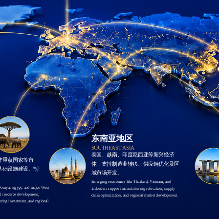
东南亚地区
SOUTHEAST ASIA
泰国、越南、印度尼西亚等新兴经济
非重点国家等市
体，支持制造业转移、供应链优化及区
基础设施建设、制
域市场开发。
。
Emerging economies like Thailand, Vietnam, and 
Kenya, Egypt, and major West 
Indonesia support manufacturing relocation, supply 
l resource development, 
chain optimization, and regional market development.
ring investment, and regional 