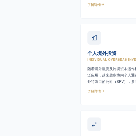
设备选型、投资估算及潜在风
了解详情
进行系统调研、分析与论证，
可行性、经济效益和社会效益
者及主管机关提供专业依据。
个人境外投资
INDIVIDUAL OVERSEAS INV
随着境外融资及跨境资本运作
泛应用，越来越多境内个人通
外特殊目的公司（SPV），参
融资及返程投资活动。
了解详情