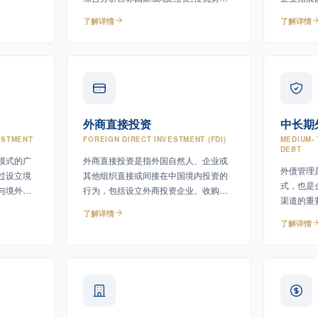
险等因素
市场潜力、自然资源条件、基础设施、
升全球竞
评估项目
了解详情
了解详情
人力资源以及政策环境等核心因素，帮
，为决策
助企业识别机遇与风险。
外商直接投资
中长期
ESTMENT
FOREIGN DIRECT INVESTMENT (FDI)
MEDIUM-
DEBT
模式的广
外商直接投资是指外国自然人、企业或
外债管理
过设立境
其他组织直接或间接在中国境内投资的
式，也是
与境外投
行为，包括设立外商投资企业、收购股
渠道的重
权或资产、增资扩股等多种形式。
了解详情
的一年期
了解详情