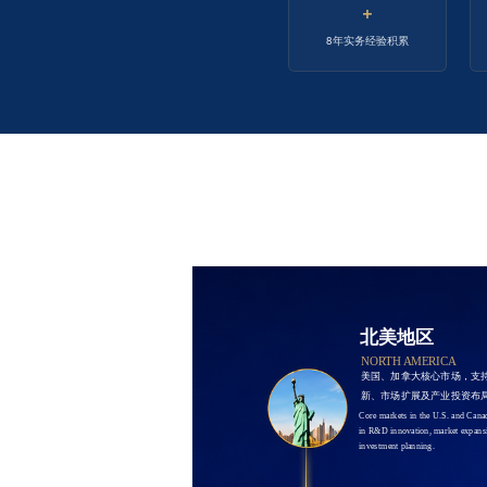
+
8年实务经验积累
北美地区
NORTH AMERICA
美国、加拿大核心市场，支
新、市场扩展及产业投资布
Core markets in the U.S. and Canad
in R&D innovation, market expansio
investment planning.