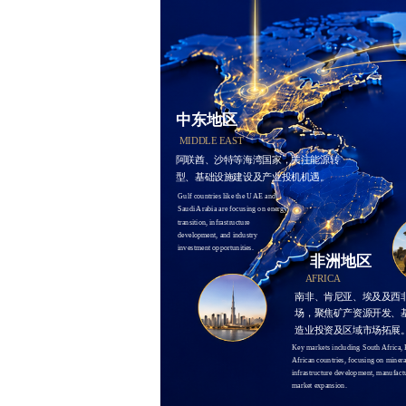
中东地区
MIDDLE EAST
阿联酋、沙特等海湾国家，关注能源转
型、基础设施建设及产业投机机遇。
Gulf countries like the UAE and 
Saudi Arabia are focusing on energy 
transition, infrastructure 
development, and industry 
investment opportunities.
非洲地区
AFRICA
南非、肯尼亚、埃及及西
场，聚焦矿产资源开发、
造业投资及区域市场拓展
Key markets including South Africa, 
African countries, focusing on minera
infrastructure development, manufactu
market expansion.