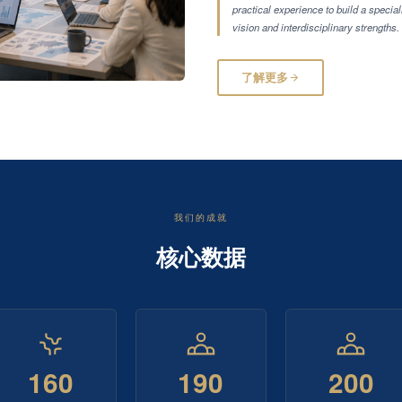
practical experience to build a special
vision and interdisciplinary strengths.
了解更多
我们的成就
核心数据
160
190
200