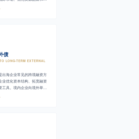
争力的重要方式。
外债
 TO LONG-TERM EXTERNAL
是出海企业常见的跨境融资方
企业优化资本结构、拓宽融资
要工具。境内企业向境外举借
及以上债务工具。