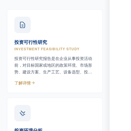
投资可行性研究
INVESTMENT FEASIBILITY STUDY
投资可行性研究报告是在企业从事投资活动
前，对目标国家或地区的政策环境、市场形
势、建设方案、生产工艺、设备选型、投资
估算及潜在风险等因素进行系统调研、分析
了解详情
与论证，评估项目可行性、经济效益和社会
效益，为决策者及主管机关提供专业依据。
投资环境分析