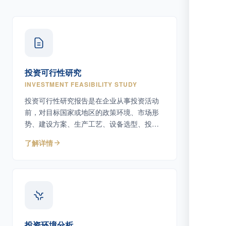
投资可行性研究
INVESTMENT FEASIBILITY STUDY
投资可行性研究报告是在企业从事投资活动
前，对目标国家或地区的政策环境、市场形
势、建设方案、生产工艺、设备选型、投资
估算及潜在风险等因素进行系统调研、分析
了解详情
与论证，评估项目可行性、经济效益和社会
效益，为决策者及主管机关提供专业依据。
投资环境分析