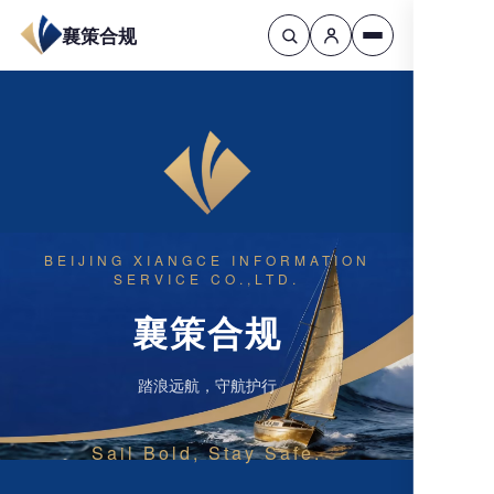
襄策合规
BEIJING XIANGCE INFORMATION
SERVICE CO.,LTD.
襄策合规
踏浪远航，守航护行
Sail Bold, Stay Safe.